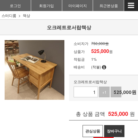
로그인
회원가입
마이페이지
최근본상품
스터디룸
책상
오크레트로서랍책상
소비자가
750,000원
525,000
상품가
원
적립금
1%
배송비
(착불)
오크레트로서랍책상
525,000
원
+1
-1
총 상품 금액
525,000
원
관심상품
장바구니