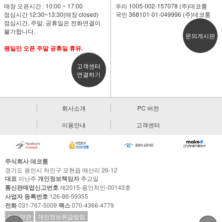
매장 오픈시간 : 10:00 ~ 17:00
우리 1005-002-157078 (주)데코룸
점심시간 12:30~13:30(매장 closed)
국민 368101-01-049996 (주)데코룸
점심시간, 주말, 공휴일은 전화연결이
불가합니다.
문의게시판
평일만 오픈 주말 공휴일 휴뮤.
고객센터
연결하기
회사소개
PC 버전
이용안내
고객센터
주식회사 데코룸
경기도 용인시 처인구 모현읍 매산리 26-12
대표
이난주
개인정보책임자
추교일
통신판매업신고번호
제2015-용인처인-00143호
사업자 등록번호
126-86-59355
전화
031-767-5009
팩스
070-4366-4779
이용약관
개인정보취급방침