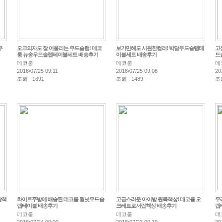
우
오크의자도 잘 어울리는 우드슬랩! 데코
보기만해도 시원한컬러! 박달우드슬랩테
고
룸 뉴송우드슬랩테이블세트 배송후기
이블세트 배송후기
드
데코룸
데코룸
데
2018/07/25 09:11
2018/07/25 09:08
20
조회 : 1691
조회 : 1489
조회
랍책
화이트주방에 배송된 데코룸 월넛우드슬
고급스러운 아이방 원목책상! 데코룸 오
우
랩테이블 배송후기
크레트로서랍책상 배송후기
랩
데코룸
데코룸
데