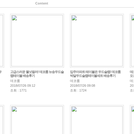
Content
우
고급스러운 월넛컬러! 데코룸 뉴송우드슬
입주아파트 테이블은 우드슬랩! 데코룸
데
랩테이블 배송후기
박달우드슬랩테이블세트 배송후기
오
데코룸
데코룸
데
2018/07/26 09:12
2018/07/26 09:08
20
조회 : 1771
조회 : 1724
조회