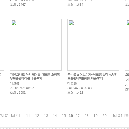
2018/07/24 09:00
2018/07/23 09:19
20
조회 : 1447
조회 : 1654
조회
이
자연 그대로 담긴 테이블! 데코룸 호피목
주방을 넓어보이게~ 데코룸 슬림뉴송우
오
우드슬랩테이블 배송후기
드슬랩테이블세트 배송후기
이
데코룸
데코룸
20
2018/07/23 09:02
2018/07/20 09:03
조회
조회 : 1301
조회 : 1472
16
[처음]
[이전]
11
12
13
14
15
17
18
19
20
[다음]
[끝