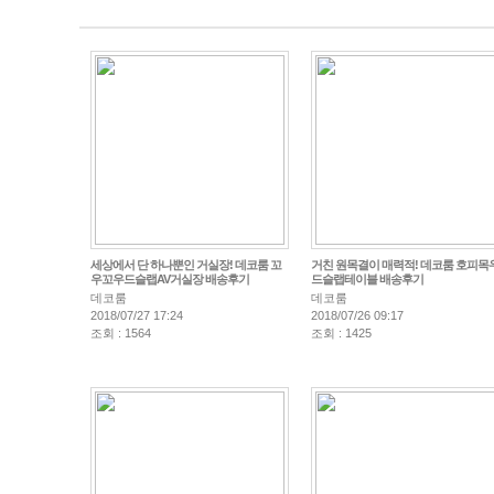
세상에서 단 하나뿐인 거실장! 데코룸 꼬
거친 원목결이 매력적! 데코룸 호피목
우꼬우드슬랩AV거실장 배송후기
드슬랩테이블 배송후기
데코룸
데코룸
2018/07/27 17:24
2018/07/26 09:17
조회 : 1564
조회 : 1425