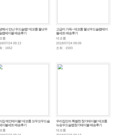
생해서 만난 우드슬랩! 데코룸 월넛우
고급미 가득~ 데코룸 월넛우드슬랩테이
슬랩테이블 배송후기
블세트 배송후기
코룸
데코룸
18/07/24 09:13
2018/07/24 09:09
 : 1652
조회 : 1593
리집 메인테이블! 데코룸 꼬우꼬우드슬
우리집만의 특별한 창가테이블! 데코룸
테이블세트 배송후기
뉴송우드슬랩창가테이블 배송후기
코룸
데코룸