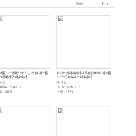
Date
Hits
코룸 오크원목으로 꾸민 거실! 데코룸
화이트인테리어에 네추럴한 매력! 데코룸
크원목가구 배송후기
오크6인식탁세트 배송후기
코룸
데코룸
18/07/26 09:04
2018/07/25 09:21
 : 2001
조회 : 1661