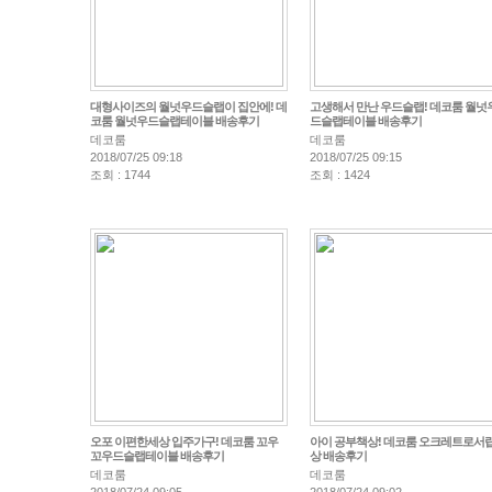
대형사이즈의 월넛우드슬랩이 집안에! 데
고생해서 만난 우드슬랩! 데코룸 월넛
코룸 월넛우드슬랩테이블 배송후기
드슬랩테이블 배송후기
데코룸
데코룸
2018/07/25 09:18
2018/07/25 09:15
조회 : 1744
조회 : 1424
오포 이편한세상 입주가구! 데코룸 꼬우
아이 공부책상! 데코룸 오크레트로서
꼬우드슬랩테이블 배송후기
상 배송후기
데코룸
데코룸