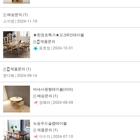
배송문의
(1)
소지영
| 2024-11-19
★한정초특가★오크6인테이블
제품문의
윤효정
| 2024-10-31
제품문의
(1)
문다혜
| 2024-09-14
바네사원형테이블(러버)
배송문의
(1)
장혜라
| 2024-08-09
뉴송우드슬랩테이블
제품문의
(1)
이수지
| 2024-07-10