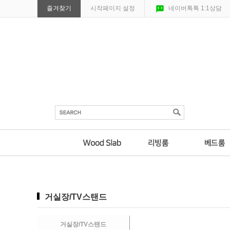
즐겨찾기
시작페이지 설정
네이버톡톡 1:1상담
거실장/TV스탠드
거실장/TV스탠드