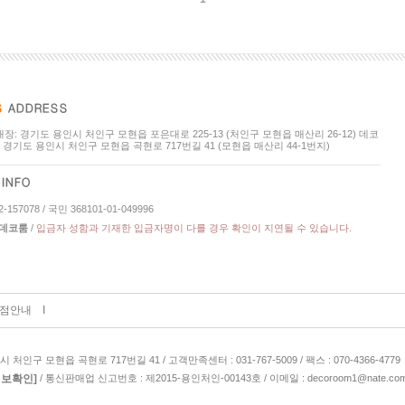
장: 경기도 용인시 처인구 모현읍 포은대로 225-13 (처인구 모현읍 매산리 26-12) 데코
: 경기도 용인시 처인구 모현읍 곡현로 717번길 41 (모현읍 매산리 44-1번지)
-157078 / 국민 368101-01-049996
) 데코룸
/
입금자 성함과 기재한 입금자명이 다를 경우 확인이 지연될 수 있습니다.
I
점안내
처인구 모현읍 곡현로 717번길 41 / 고객만족센터 : 031-767-5009 / 팩스 : 070-4366-4779
정보확인]
/ 통신판매업 신고번호 : 제2015-용인처인-00143호 / 이메일 : decoroom1@nate.co