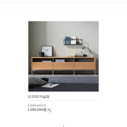
오크SD거실장
1,560,000
원
1,090,000원
1