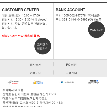
CUSTOMER CENTER
BANK ACCOUNT
매장 오픈시간 : 10:00 ~ 17:00
우리 1005-002-157078 (주)데코룸
점심시간 12:30~13:30(매장 closed)
국민 368101-01-049996 (주)데코룸
점심시간, 주말, 공휴일은 전화연결이
불가합니다.
문의게시판
평일만 오픈 주말 공휴일 휴뮤.
고객센터
연결하기
회사소개
PC 버전
이용안내
고객센터
주식회사 데코룸
경기도 용인시 처인구 모현읍 매산리 26-12
대표
이난주
개인정보책임자
추교일
통신판매업신고번호
제2015-용인처인-00143호
사업자 등록번호
126-86-59355