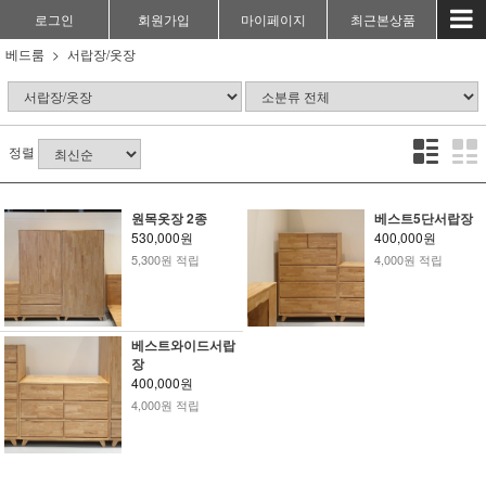
로그인
회원가입
마이페이지
최근본상품
베드룸
서랍장/옷장
정렬
원목옷장 2종
베스트5단서랍장
530,000원
400,000원
5,300원 적립
4,000원 적립
베스트와이드서랍
장
400,000원
4,000원 적립