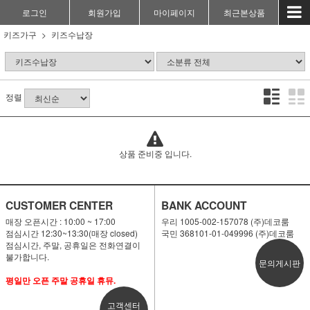
로그인
회원가입
마이페이지
최근본상품
키즈가구
키즈수납장
정렬
상품 준비중 입니다.
CUSTOMER CENTER
BANK ACCOUNT
매장 오픈시간 : 10:00 ~ 17:00
우리 1005-002-157078 (주)데코룸
점심시간 12:30~13:30(매장 closed)
국민 368101-01-049996 (주)데코룸
점심시간, 주말, 공휴일은 전화연결이
불가합니다.
문의게시판
평일만 오픈 주말 공휴일 휴뮤.
고객센터