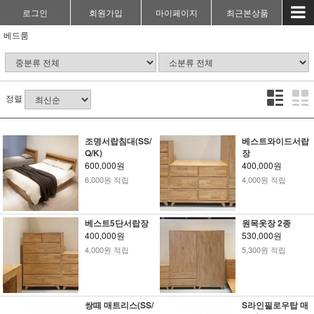
로그인
회원가입
마이페이지
최근본상품
베드룸
정렬
조명서랍침대(SS/
베스트와이드서랍
Q/K)
장
600,000원
400,000원
6,000원 적립
4,000원 적립
베스트5단서랍장
원목옷장 2종
400,000원
530,000원
4,000원 적립
5,300원 적립
쌍떼 매트리스(SS/
S라인필로우탑 매